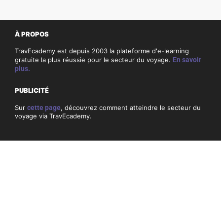
À PROPOS
TravEcademy est depuis 2003 la plateforme d'e-learning
gratuite la plus réussie pour le secteur du voyage.
En savoir
plus.
PUBLICITÉ
Sur
cette page
, découvrez comment atteindre le secteur du
voyage via TravEcademy.
CONTACT
Si vous avez des questions ou des commentaires sur
TravEcademy, consultez nos coordonnées
ici
.
PRIVACITÉ, COOKIES & CONDITIONS GÉNÉRALES
Conditions générales
Politique de confidentialité et cookies