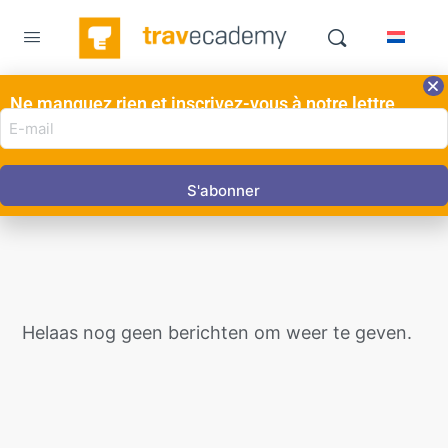
Ne manquez rien et inscrivez-vous à notre lettre
E-
d'information ici!
Actions des agents
mail
adres
(Nécessaire)
Helaas nog geen berichten om weer te geven.