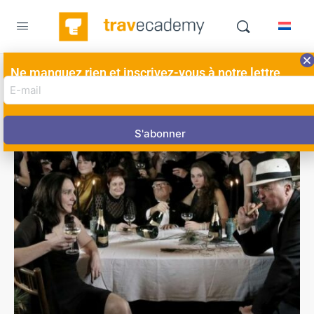
Ne manquez rien et inscrivez-vous à notre lettre
E-
d'information ici!
mail
adres
(Nécessaire)