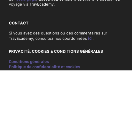
voyage via TravEcademy.
CONTACT
Si vous avez des questions ou des commentaires sur
TravEcademy, consultez nos coordonnées
ici
.
PRIVACITÉ, COOKIES & CONDITIONS GÉNÉRALES
Conditions générales
Politique de confidentialité et cookies
NEWSLETTER
Ne ratez rien et inscrivez-vous ci-dessous à notre
newsletter:
E-
mail