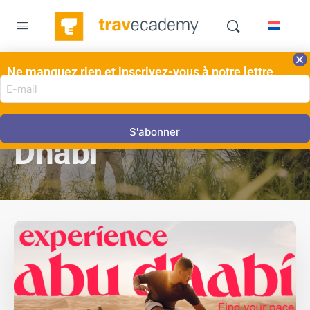
Ne manquez rien et inscrivez-vous à notre lettre
DESTINATIONS
VOYAGES D'AFFAIRES
,
E-
d'information ici!
Activités à Abu
mail
adres
(Nécessaire)
Dhabi