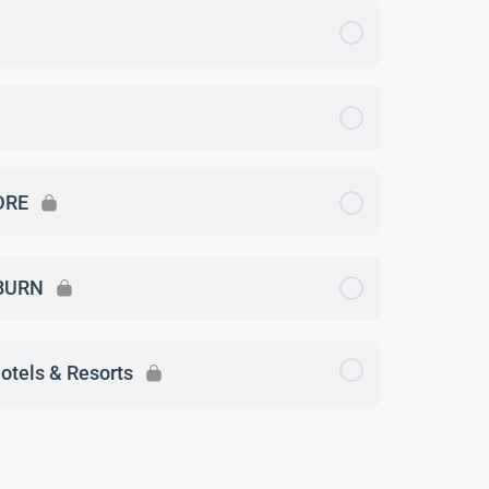
DRE
BURN
otels & Resorts