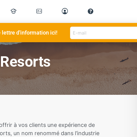
E-
lettre d'information ici!
mail
adres
(Nécessaire)
 Resorts
ffrir à vos clients une expérience de
orts, un nom renommé dans l’industrie