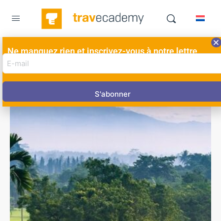
Ne manquez rien et inscrivez-vous à notre lettre
E-
d'information ici!
mail
adres
(Nécessaire)