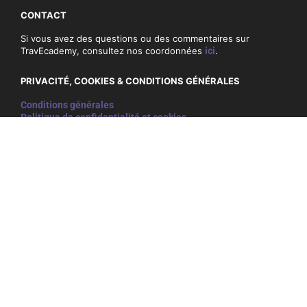
CONTACT
Si vous avez des questions ou des commentaires sur
TravEcademy, consultez nos coordonnées
ici
.
PRIVACITÉ, COOKIES & CONDITIONS GÉNÉRALES
Conditions générales
Politique de confidentialité et cookies
NEWSLETTER
Ne ratez rien et inscrivez-vous ci-dessous à notre
newsletter:
E-
mail
adres
(Nécessaire)