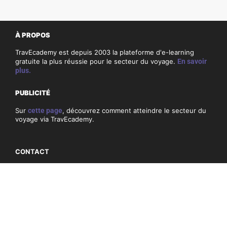
À PROPOS
TravEcademy est depuis 2003 la plateforme d'e-learning
gratuite la plus réussie pour le secteur du voyage.
En savoir
plus.
PUBLICITÉ
Sur
cette page
, découvrez comment atteindre le secteur du
voyage via TravEcademy.
CONTACT
Si vous avez des questions ou des commentaires sur
TravEcademy, consultez nos coordonnées
ici
.
PRIVACITÉ, COOKIES & CONDITIONS GÉNÉRALES
Conditions générales
Politique de confidentialité et cookies