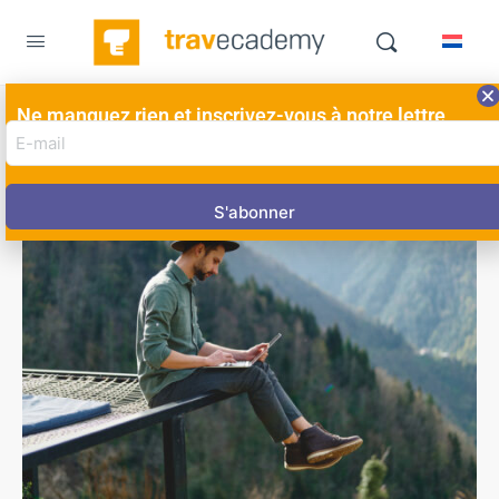
Ne manquez rien et inscrivez-vous à notre lettre
E-
d'information ici!
mail
adres
(Nécessaire)