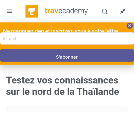
Ne manquez rien et inscrivez-vous à notre lettre
E-
d'information ici!
mail
QUESTIONNAIRE 1
DE 0
adres
(Nécessaire)
Testez vos connaissances
sur le nord de la Thaïlande