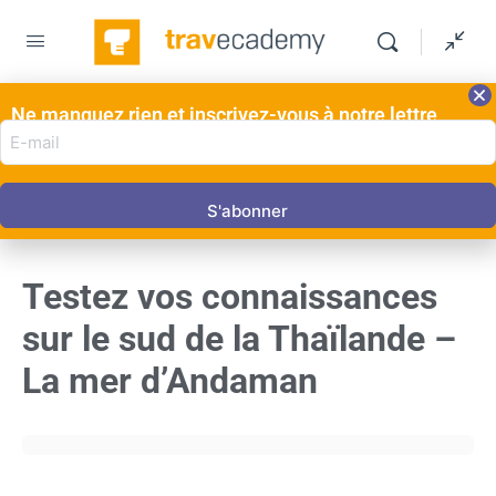
Ne manquez rien et inscrivez-vous à notre lettre
E-
d'information ici!
mail
QUESTIONNAIRE 1
DE 0
adres
(Nécessaire)
Testez vos connaissances
sur le sud de la Thaïlande –
La mer d’Andaman