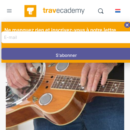
Ne manquez rien et inscrivez-vous à notre lettre
E-
d'information ici!
mail
adres
(Nécessaire)