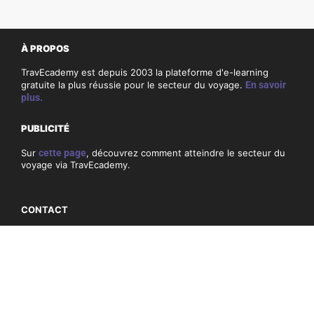
À PROPOS
TravEcademy est depuis 2003 la plateforme d'e-learning
gratuite la plus réussie pour le secteur du voyage.
En savoir
plus.
PUBLICITÉ
Sur
cette page
, découvrez comment atteindre le secteur du
voyage via TravEcademy.
CONTACT
Si vous avez des questions ou des commentaires sur
TravEcademy, consultez nos coordonnées
ici
.
PRIVACITÉ, COOKIES & CONDITIONS GÉNÉRALES
Conditions générales
Politique de confidentialité et cookies