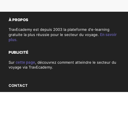
À PROPOS
TravEcademy est depuis 2003 la plateforme d'e-learning
gratuite la plus réussie pour le secteur du voyage.
En savoir
plus.
PUBLICITÉ
Sur
cette page
, découvrez comment atteindre le secteur du
voyage via TravEcademy.
CONTACT
Si vous avez des questions ou des commentaires sur
TravEcademy, consultez nos coordonnées
ici
.
PRIVACITÉ, COOKIES & CONDITIONS GÉNÉRALES
Conditions générales
Politique de confidentialité et cookies