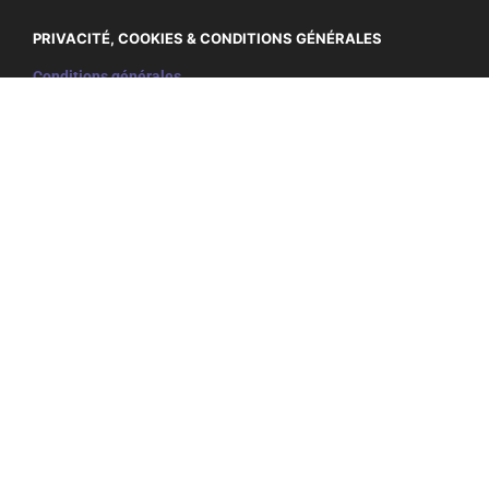
PRIVACITÉ, COOKIES & CONDITIONS GÉNÉRALES
Conditions générales
Politique de confidentialité et cookies
NEWSLETTER
Ne ratez rien et inscrivez-vous ci-dessous à notre
newsletter:
E-
mail
adres
(Nécessaire)
SOCIA
L