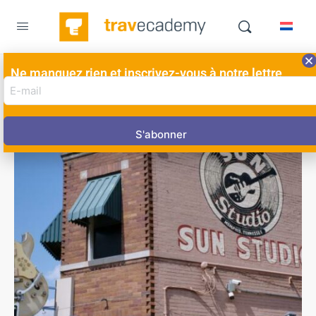
Ne manquez rien et inscrivez-vous à notre lettre
E-
d'information ici!
mail
adres
(Nécessaire)