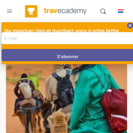
Ne manquez rien et inscrivez-vous à notre lettre
E-
d'information ici!
mail
adres
(Nécessaire)