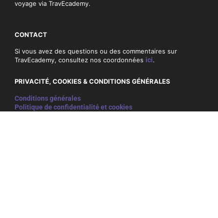
voyage via TravEcademy.
CONTACT
Si vous avez des questions ou des commentaires sur
TravEcademy, consultez nos coordonnées
ici
.
PRIVACITÉ, COOKIES & CONDITIONS GÉNÉRALES
Conditions générales
Politique de confidentialité et cookies
NEWSLETTER
Ne ratez rien et inscrivez-vous ci-dessous à notre
newsletter:
E-
mail
adres