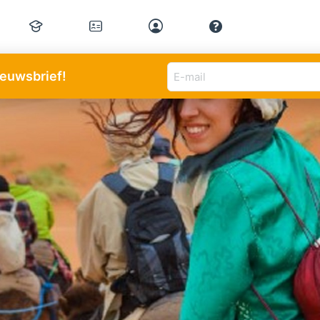
E-
nieuwsbrief!
mail
adres
(Vereist)