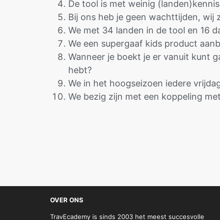
De tool is met weinig (landen)kenni
Bij ons heb je geen wachttijden, wij z
We met 34 landen in de tool en 16 d
We een supergaaf kids product aanb
Wanneer je boekt je er vanuit kunt g
hebt?
We in het hoogseizoen iedere vrijda
We bezig zijn met een koppeling met
OVER ONS
TravEcademy is sinds 2003 het meest succesvolle