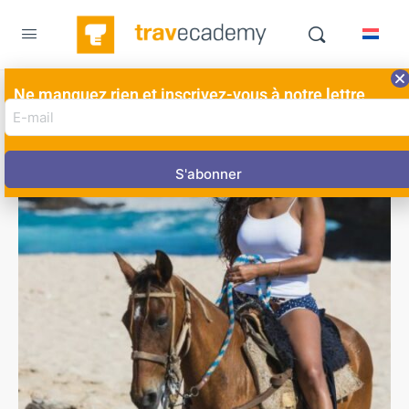
Ne manquez rien et inscrivez-vous à notre lettre
E-
d'information ici!
mail
adres
(Nécessaire)