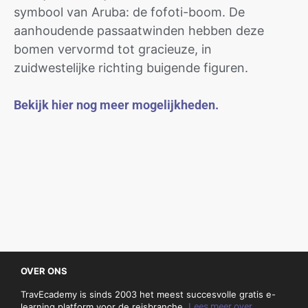
symbool van Aruba: de fofoti-boom. De
aanhoudende passaatwinden hebben deze
bomen vervormd tot gracieuze, in
zuidwestelijke richting buigende figuren.
Bekijk hier nog meer mogelijkheden.
OVER ONS
TravEcademy is sinds 2003 het meest succesvolle gratis e-
learning platform voor de reisbranche.
Lees meer over