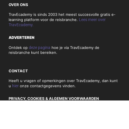
OVER ONS
TravEcademy is sinds 2003 het meest succesvolle gratis e-
learning platform voor de reisbranche.
Lees meer over
TravEcademy.
ADVERTEREN
Ontdek op
deze pagina
hoe je via TravEcademy de
reisbranche kunt bereiken.
CONTACT
Heeft u vragen of opmerkingen over TravEcademy, dan kunt
u
hier
onze contactgegevens vinden.
PRIVACY, COOKIES & ALGEMEN VOORWAARDEN
Algemene voorwaarden
Privacybeleid en cookies