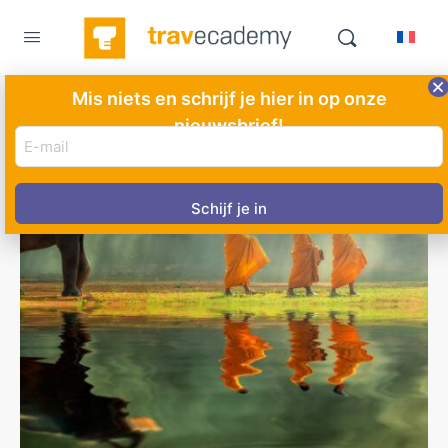
Mis niets en schrijf je hier in op onze
nieuwsbrief!
E-
mail
adres
(Vereist)