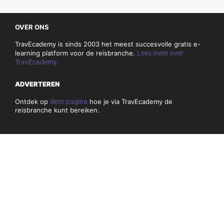
OVER ONS
TravEcademy is sinds 2003 het meest succesvolle gratis e-
learning platform voor de reisbranche.
Lees meer over
TravEcademy.
ADVERTEREN
Ontdek op
deze pagina
hoe je via TravEcademy de
reisbranche kunt bereiken.
CONTACT
Heeft u vragen of opmerkingen over TravEcademy, dan kunt
u
hier
onze contactgegevens vinden.
PRIVACY, COOKIES & ALGEMEN VOORWAARDEN
Algemene voorwaarden
Privacybeleid en cookies