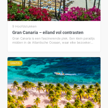
Ambassador Club…
9 Hoofdstukken
Gran Canaria – eiland vol contrasten
Gran Canaria is een fascinerende plek. Een klein paradijs
midden in de Atlantische Oceaan, waar elke bezoeker
verliefd op is. Laat ons je vertellen waarom jouw klanten
hun hart zullen verliezen aan dit eiland! ¡Mucha suerte!
GRATIS