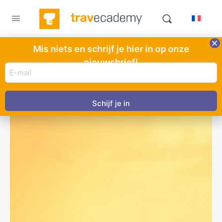
Mis niets en schrijf je hier in op onze
nieuwsbrief!
E-
Welkom op TravEcademy, hét gratis e-learning
mail
platform voor de reisbranche
adres
(Vereist)