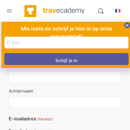
Mis niets en schrijf je hier in op onze
nieuwsbrief!
Contactformulier
E-
mail
adres
Naam
(Vereist)
(Vereist)
Voornaam
Achternaam
E-mailadres
(Vereist)