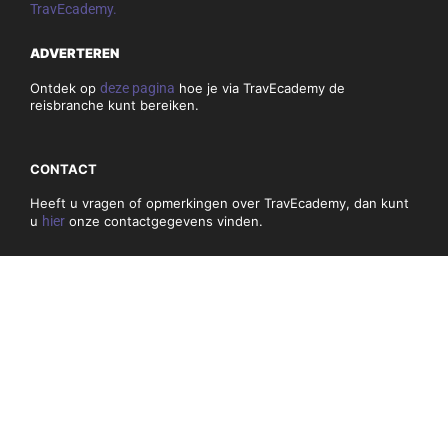
TravEcademy.
ADVERTEREN
Ontdek op
deze pagina
hoe je via TravEcademy de
reisbranche kunt bereiken.
CONTACT
Heeft u vragen of opmerkingen over TravEcademy, dan kunt
u
hier
onze contactgegevens vinden.
PRIVACY, COOKIES & ALGEMEN VOORWAARDEN
Algemene voorwaarden
Privacybeleid en cookies
NIEUWSBRIEF
Mis niets en schrijf je hieronder in voor onze nieuwsbrief: