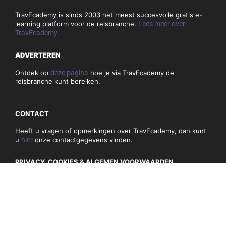
TravEcademy is sinds 2003 het meest succesvolle gratis e-
learning platform voor de reisbranche.
Lees meer over
TravEcademy.
ADVERTEREN
Ontdek op
deze pagina
hoe je via TravEcademy de
reisbranche kunt bereiken.
CONTACT
Heeft u vragen of opmerkingen over TravEcademy, dan kunt
u
hier
onze contactgegevens vinden.
PRIVACY, COOKIES & ALGEMEN VOORWAARDEN
Algemene voorwaarden
Privacybeleid en cookies
NIEUWSBRIEF