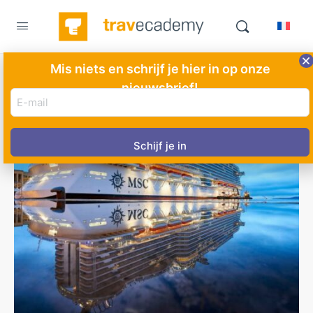
Mis niets en schrijf je hier in op onze
nieuwsbrief!
E-
mail
adres
(Vereist)