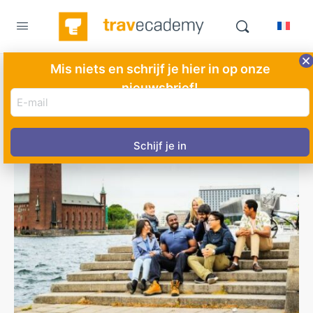
Mis niets en schrijf je hier in op onze
nieuwsbrief!
E-
mail
adres
(Vereist)