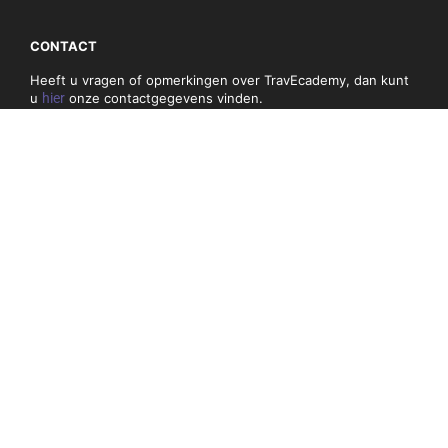
CONTACT
Heeft u vragen of opmerkingen over TravEcademy, dan kunt
u
hier
onze contactgegevens vinden.
PRIVACY, COOKIES & ALGEMEN VOORWAARDEN
Algemene voorwaarden
Privacybeleid en cookies
NIEUWSBRIEF
Mis niets en schrijf je hieronder in voor onze nieuwsbrief:
E-
mail
adres
(Vereist)