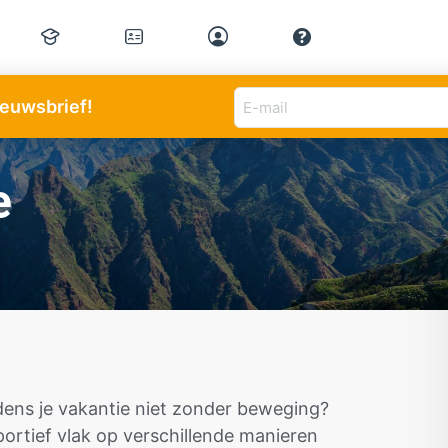
E-
nieuwsbrief!
mail
adres
(Vereist)
e
jdens je vakantie niet zonder beweging?
portief vlak op verschillende manieren