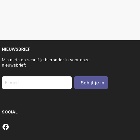
NIEUWSBRIEF
Mis niets en schrijf je hieronder in voor onze
nieuwsbrief:
E-
mail
adres
(Vereist)
SOCIA
L