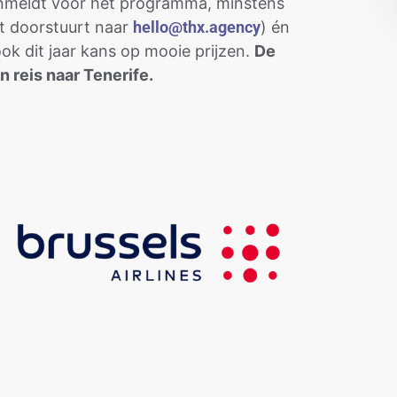
anmeldt voor het programma, minstens
at doorstuurt naar
hello@thx.agency
) én
k dit jaar kans op mooie prijzen.
De
n reis naar Tenerife.