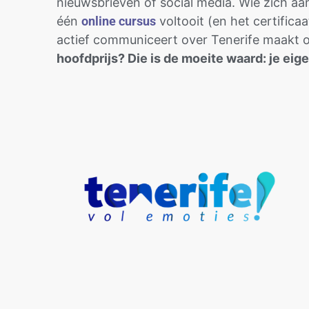
nieuwsbrieven of social media. Wie zich a
één
online cursus
voltooit (en het certifica
actief communiceert over Tenerife maakt oo
hoofdprijs? Die is de moeite waard: je eige