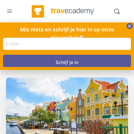
Mis niets en schrijf je hier in op onze
BESTEMMINGEN
nieuwsbrief!
E-
Curaçao
mail
adres
(Vereist)