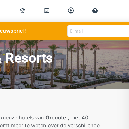
E-
nieuwsbrief!
mail
adres
(Vereist)
& Resorts
luxueuze hotels van
Grecotel
, met 40
komt meer te weten over de verschillende