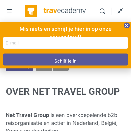
Mis niets en schrijf je hier in op onze
nieuwsbrief!
E-
Net Travel Group
OVER NET TRAVEL GROUP
mail
adres
HOOFDSTUK 2
VAN 5
(Vereist)
In uitvoering
OVER NET TRAVEL GROUP
Net Travel Group
is een overkoepelende b2b
reisorganisatie en actief in Nederland, België,
Spanje en daarbuiten.