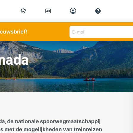
E-
nieuwsbrief!
mail
adres
(Vereist)
anada
ada, de nationale spoorwegmaatschappij
is met de mogelijkheden van treinreizen