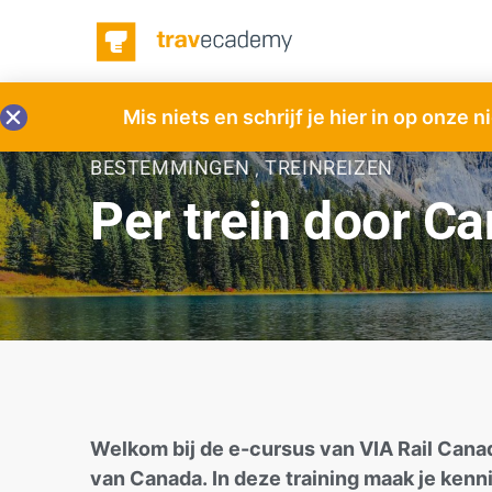
Mis niets en schrijf je hier in op onze 
BESTEMMINGEN
TREINREIZEN
,
Per trein door C
Welkom bij de e-cursus van VIA Rail Can
van Canada. In deze training maak je kenn