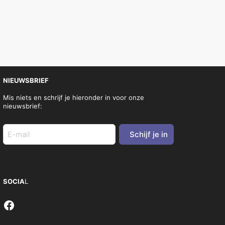
NIEUWSBRIEF
Mis niets en schrijf je hieronder in voor onze
nieuwsbrief:
E-
mail
adres
(Vereist)
SOCIA
L