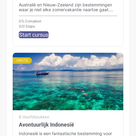
Australië en Nieuw-Zeeland zijn bestemmingen
waar je niet elke zomervakantie naartoe gaat.
Sterker nog, voor de meeste mensen is het een
‘Once in…
0% Compleet
0/0 Steps
Start cursus
GRATIS
8 Hoofdstukken
Avontuurlijk Indonesië
Indonesië is een fantastische bestemming voor