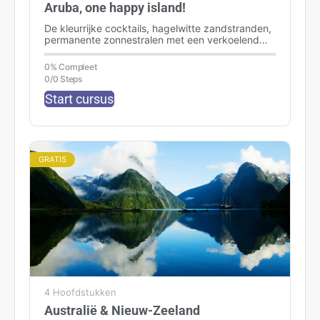
Aruba, one happy island!
De kleurrijke cocktails, hagelwitte zandstranden,
permanente zonnestralen met een verkoelend
briesje en de vrolijke, vriendelijke bevolking zijn
slechts een paar…
0% Compleet
0/0 Steps
Start cursus
GRATIS
4 Hoofdstukken
Australië & Nieuw-Zeeland