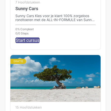
7 Hoofdstukken
Sunny Cars
Sunny Cars Kies voor je klant 100% zorgeloos
rondtoeren met de ALL-IN-FORMULE van Sunny
Cars. Zonder gedoe, geen extra kosten ter
plaatse…
0% Compleet
0/0 Steps
Start cursus
GRATIS
15 Hoofdstukken