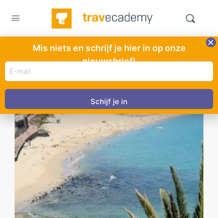
Mis niets en schrijf je hier in op onze
nieuwsbrief!
E-
mail
adres
(Vereist)