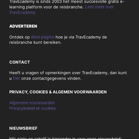
TravEcademy is sinds 2003 het meest succesvolle gratis e-
learning platform voor de reisbranche.
Lees meer over
TravEcademy.
ADVERTEREN
Ontdek op
deze pagina
hoe je via TravEcademy de
reisbranche kunt bereiken.
CONTACT
Heeft u vragen of opmerkingen over TravEcademy, dan kunt
u
hier
onze contactgegevens vinden.
PRIVACY, COOKIES & ALGEMEN VOORWAARDEN
Algemene voorwaarden
Privacybeleid en cookies
NIEUWSBRIEF
Mis niets en schrijf je hieronder in voor onze nieuwsbrief: