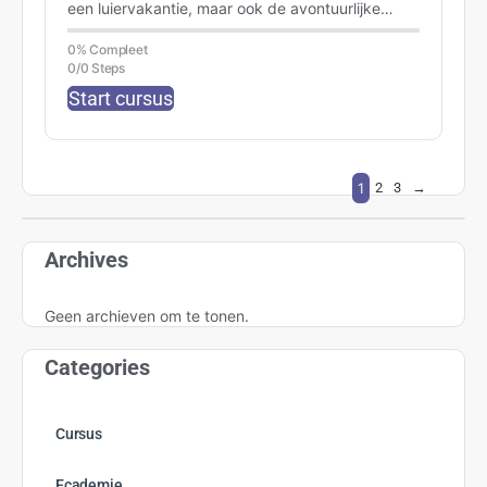
een luiervakantie, maar ook de avontuurlijke
reiziger is hier helemaal op z’n plek. Bedwing…
0% Compleet
0/0 Steps
Start cursus
1
2
3
→
Archives
Geen archieven om te tonen.
Categories
Cursus
Ecademie