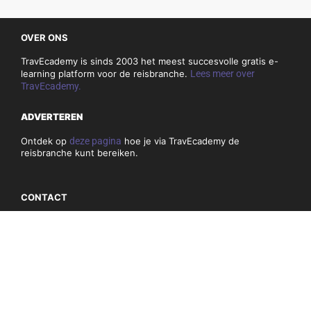
OVER ONS
TravEcademy is sinds 2003 het meest succesvolle gratis e-
learning platform voor de reisbranche.
Lees meer over
TravEcademy.
ADVERTEREN
Ontdek op
deze pagina
hoe je via TravEcademy de
reisbranche kunt bereiken.
CONTACT
Heeft u vragen of opmerkingen over TravEcademy, dan kunt
u
hier
onze contactgegevens vinden.
PRIVACY, COOKIES & ALGEMEN VOORWAARDEN
Algemene voorwaarden
Privacybeleid en cookies