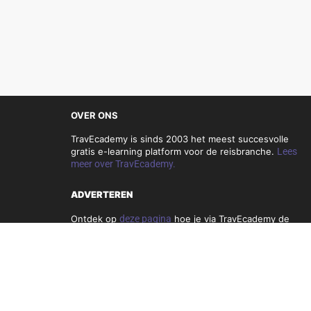
OVER ONS
TravEcademy is sinds 2003 het meest succesvolle
gratis e-learning platform voor de reisbranche.
Lees
meer over TravEcademy.
ADVERTEREN
Ontdek op
deze pagina
hoe je via TravEcademy de
reisbranche kunt bereiken.