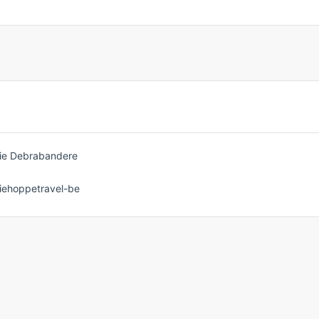
ie Debrabandere
iehoppetravel-be