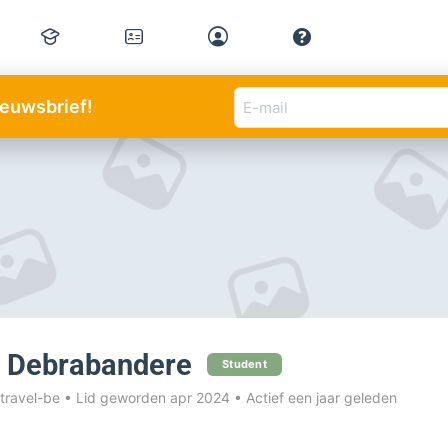
E-
nieuwsbrief!
mail
adres
(Vereist)
 Debrabandere
Student
ravel-be
•
Lid geworden apr 2024
•
Actief een jaar geleden