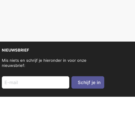
NIEUWSBRIEF
Mis niets en schrijf je hieronder in voor onze
nieuwsbrief:
E-
mail
adres
(Vereist)
SOCIA
L