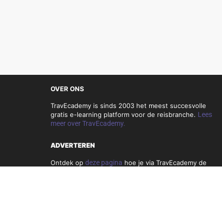
OVER ONS
TravEcademy is sinds 2003 het meest succesvolle
gratis e-learning platform voor de reisbranche.
Lees
meer over TravEcademy.
ADVERTEREN
Ontdek op
deze pagina
hoe je via TravEcademy de
reisbranche kunt bereiken.