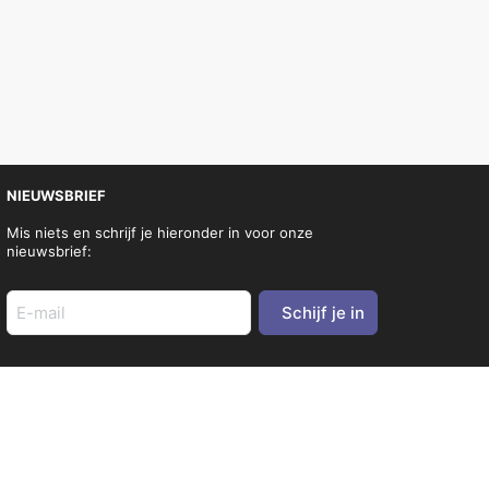
NIEUWSBRIEF
Mis niets en schrijf je hieronder in voor onze
nieuwsbrief:
E-
mail
adres
(Vereist)
SOCIA
L