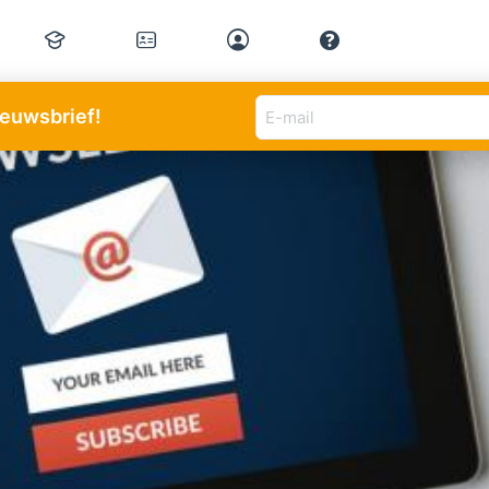
E-
nieuwsbrief!
mail
adres
(Vereist)