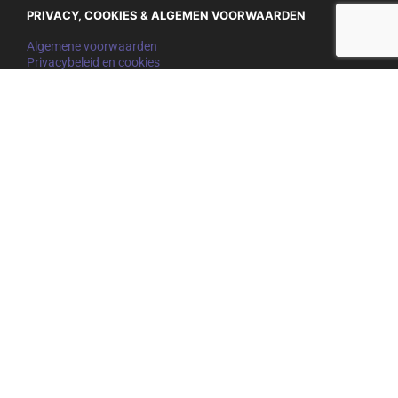
PRIVACY, COOKIES & ALGEMEN VOORWAARDEN
Algemene voorwaarden
Privacybeleid en cookies
NIEUWSBRIEF
Mis niets en schrijf je hieronder in voor onze nieuwsbrief:
E-
mail
adres
(Vereist)
SOCIA
L