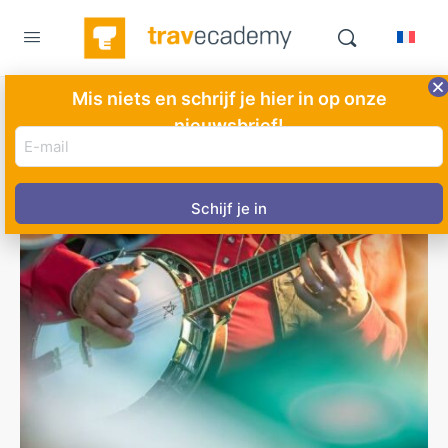
Mis niets en schrijf je hier in op onze
nieuwsbrief!
E-
mail
adres
(Vereist)