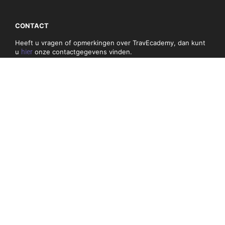
CONTACT
Heeft u vragen of opmerkingen over TravEcademy, dan kunt
u
hier
onze contactgegevens vinden.
PRIVACY, COOKIES & ALGEMEN VOORWAARDEN
Algemene voorwaarden
Privacybeleid en cookies
NIEUWSBRIEF
Mis niets en schrijf je hieronder in voor onze nieuwsbrief:
E-
mail
adres
(Vereist)