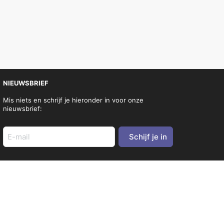
NIEUWSBRIEF
Mis niets en schrijf je hieronder in voor onze
nieuwsbrief:
E-
mail
adres
(Vereist)
SOCIA
L