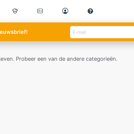
E-
nieuwsbrief!
mail
adres
(Vereist)
even. Probeer een van de andere categorieën.