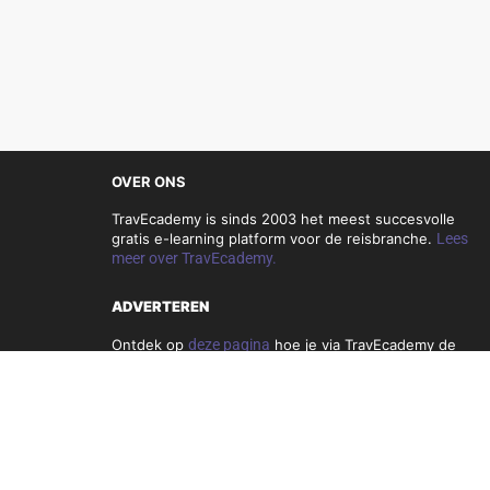
OVER ONS
TravEcademy is sinds 2003 het meest succesvolle
gratis e-learning platform voor de reisbranche.
Lees
meer over TravEcademy.
ADVERTEREN
Ontdek op
deze pagina
hoe je via TravEcademy de
reisbranche kunt bereiken.