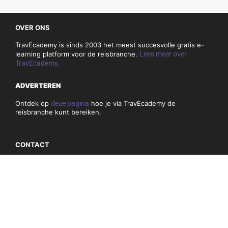
OVER ONS
TravEcademy is sinds 2003 het meest succesvolle gratis e-
learning platform voor de reisbranche.
Lees meer over
TravEcademy.
ADVERTEREN
Ontdek op
deze pagina
hoe je via TravEcademy de
reisbranche kunt bereiken.
CONTACT
Heeft u vragen of opmerkingen over TravEcademy, dan kunt
u
hier
onze contactgegevens vinden.
PRIVACY, COOKIES & ALGEMEN VOORWAARDEN
Algemene voorwaarden
Privacybeleid en cookies