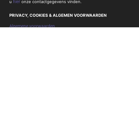
u
hier
onze contactgegevens vinden.
PRIVACY, COOKIES & ALGEMEN VOORWAARDEN
Algemene voorwaarden
Privacybeleid en cookies
NIEUWSBRIEF
Mis niets en schrijf je hieronder in voor onze nieuwsbrief:
E-
mail
adres
(Vereist)
SOCIA
L