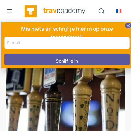
Mis niets en schrijf je hier in op onze
nieuwsbrief!
E-
mail
adres
(Vereist)