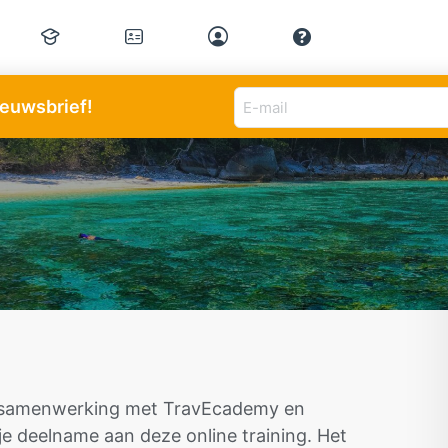
E-
nieuwsbrief!
mail
adres
(Vereist)
in samenwerking met TravEcademy en
je deelname aan deze online training. Het