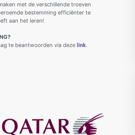
 maken met de verschillende troeven
e beroemde bestemming efficiënter te
eft aan het leren!
ING?
raag te beantwoorden via deze
link
.