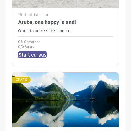
15 Hoofdstukken
Aruba, one happy island!
Open to access this content
0% Compleet
0/0 Steps
Start cursus
GRATIS