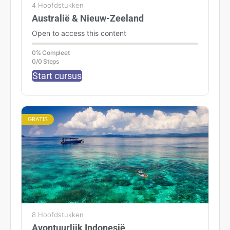
4 Hoofdstukken
Australië & Nieuw-Zeeland
Open to access this content
0% Compleet
0/0 Steps
Start cursus
GRATIS
8 Hoofdstukken
Avontuurlijk Indonesië