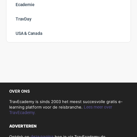
Ecademie
TravDay
USA & Canada
OVER ONS
TravEcademy is sinds 2003 het meest succesvolle gratis e-
learning platform voor de reisbranche.
Lees meer over
TravEcademy.
ADVERTEREN
Ontdek op
deze pagina
hoe je via TravEcademy de